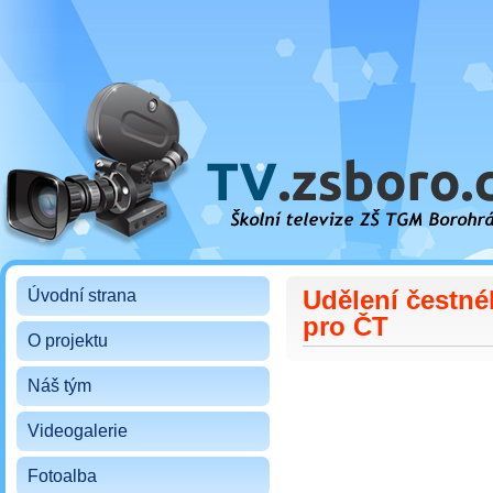
Školní televize ZŠ TGM Borohrádek
Udělení čestné
Úvodní strana
pro ČT
O projektu
Náš tým
Videogalerie
Fotoalba